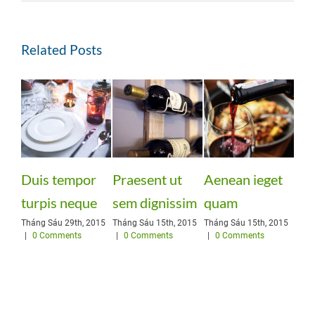
Related Posts
empor
Praesent ut
Aenean ieget
Curabitur nisi
 neque
sem dignissim
quam
ultricies
29th, 2015
Tháng Sáu 15th, 2015
Tháng Sáu 15th, 2015
Tháng Sáu 15th, 2015
ents
|
0 Comments
|
0 Comments
|
0 Comments